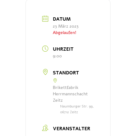
DATUM
23 März 2023
Abgelaufen!
UHRZEIT
9:00
STANDORT
Brikettfabrik
Herrmannschacht
Zeitz
Naumburger Str. 99,
06712 Zeitz
VERANSTALTER