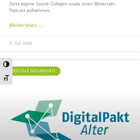
Zeitz eigene Sound-Collagen sowie einen Minecraft-
Podcast aufnehmen.
Weiterlesen …
6. Juli 2026
Umschalten auf hohe Kontraste
DIGITALE GESUNDHEIT
Schrift vergrößern