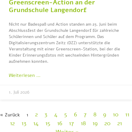
Greenscreen-Action an der
Grundschule Langendorf
Nicht nur Badespaß und Action standen am 25. Juni beim
Abschlussfest der Grundschule Langendorf für zahlreiche
Schülerinnen und Schüler auf dem Programm. Das
Digitalisierungszentrum Zeitz (DZZ) unterstützte die
Veranstaltung mit einer Greenscreen-Station, bei der die
Kinder Erinnerungsfotos mit wechselnden Hintergründen
aufnehmen konnten.
Weiterlesen …
1. Juli 2026
2
3
4
5
6
7
8
9
10
11
« Zurück
1
12
13
14
15
16
17
18
19
20
21