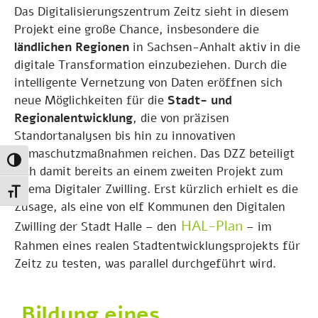
Das Digitalisierungszentrum Zeitz sieht in diesem
Projekt eine große Chance, insbesondere die
ländlichen Regionen
in Sachsen-Anhalt aktiv in die
digitale Transformation einzubeziehen. Durch die
intelligente Vernetzung von Daten eröffnen sich
neue Möglichkeiten für die
Stadt- und
Regionalentwicklung
, die von präzisen
Standortanalysen bis hin zu innovativen
Klimaschutzmaßnahmen reichen. Das DZZ beteiligt
Umschalten auf hohe Kontraste
sich damit bereits an einem zweiten Projekt zum
Thema Digitaler Zwilling. Erst kürzlich erhielt es die
Schrift vergrößern
Zusage, als eine von elf Kommunen den Digitalen
HAL-Plan
Zwilling der Stadt Halle – den
– im
Rahmen eines realen Stadtentwicklungsprojekts für
Zeitz zu testen, was parallel durchgeführt wird.
Bildung eines